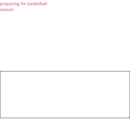
preparing for basketball
season
avril 19, 2022
Dans "Non classé"
Laisser un commentaire
Votre adresse e-mail ne sera pas publiée.
Les champs obligatoires
sont indiqués avec
*
Commentaire
*
Nom
*