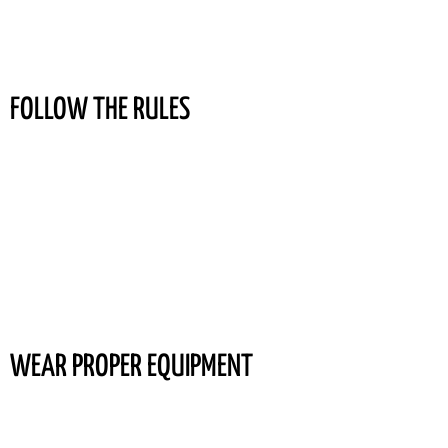
incididunt ut labore et dolore magna aliqua.
FOLLOW THE RULES
Lorem ipsum dolor sit amet, consectetur adipiscing elit.
Quisque efficitur augue eget dictum hendrerit. Ut faucibus
ultrices suscipit. Proin consectetur tempor massa sed
consequat.
dictum hendrerit. Ut faucibus
Lorem ipsum dolor
sit amet, consectetadipisicing elit, sed do eiusmod tempor
incididunt ut labore et dolore magna aliqua.
WEAR PROPER EQUIPMENT
Lorem ipsum dolor sit amet, consectetur adipiscing elit.
Quisque efficitur augue eget dictum hendrerit. Ut faucibus